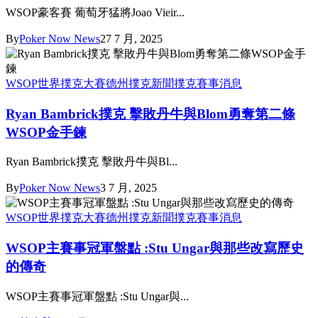
WSOP豪客賽 葡萄牙猛將Joao Vieir...
By
Poker Now News
27 7 月, 2025
WSOP世界撲克大賽
德州撲克新聞
撲克賽事消息
Ryan Bambrick撲克 擊敗丹牛與Blom勇奪第二條
WSOP金手鍊
Ryan Bambrick撲克 擊敗丹牛與Bl...
By
Poker Now News
3 7 月, 2025
WSOP世界撲克大賽
德州撲克新聞
撲克賽事消息
WSOP主賽事冠軍盤點 :Stu Ungar與那些改寫歷史
的傳奇
WSOP主賽事冠軍盤點 :Stu Ungar與...