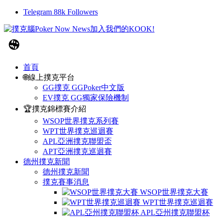
Telegram
88k
Followers
首頁
🌐線上撲克平台
GG撲克 GGPoker中文版
EV撲克 GG獨家保險機制
🏆撲克錦標賽介紹
WSOP世界撲克系列賽
WPT世界撲克巡迴賽
APL亞洲撲克聯盟盃
APT亞洲撲克巡迴賽
德州撲克新聞
德州撲克新聞
撲克賽事消息
WSOP世界撲克大賽
WPT世界撲克巡迴賽
APL亞州撲克聯盟杯