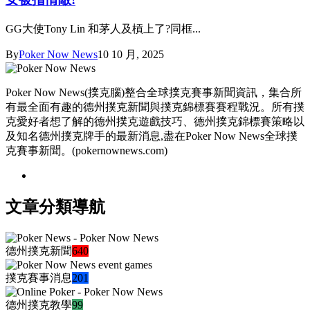
GG大使Tony Lin 和茅人及槓上了?同框...
By
Poker Now News
10 10 月, 2025
Poker Now News(撲克腦)整合全球撲克賽事新聞資訊，集合所
有最全面有趣的德州撲克新聞與撲克錦標賽賽程戰況。所有撲
克愛好者想了解的德州撲克遊戲技巧、德州撲克錦標賽策略以
及知名德州撲克牌手的最新消息,盡在Poker Now News全球撲
克賽事新聞。(pokernownews.com)
文章分類導航
德州撲克新聞
640
撲克賽事消息
201
德州撲克教學
99