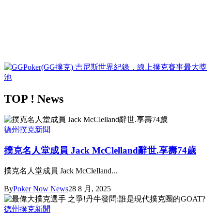
TOP ! News
德州撲克新聞
撲克名人堂成員 Jack McClelland辭世.享壽74歲
撲克名人堂成員 Jack McClelland...
By
Poker Now News
28 8 月, 2025
德州撲克新聞