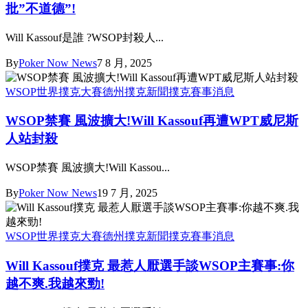
批”不道德”!
Will Kassouf是誰 ?WSOP封殺人...
By
Poker Now News
7 8 月, 2025
WSOP世界撲克大賽
德州撲克新聞
撲克賽事消息
WSOP禁賽 風波擴大!Will Kassouf再遭WPT威尼斯
人站封殺
WSOP禁賽 風波擴大!Will Kassou...
By
Poker Now News
19 7 月, 2025
WSOP世界撲克大賽
德州撲克新聞
撲克賽事消息
Will Kassouf撲克 最惹人厭選手談WSOP主賽事:你
越不爽.我越來勁!