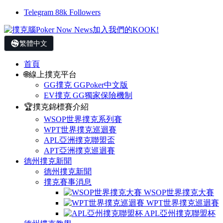
Telegram
88k
Followers
繁體中文
首頁
🌐線上撲克平台
GG撲克 GGPoker中文版
EV撲克 GG獨家保險機制
🏆撲克錦標賽介紹
WSOP世界撲克系列賽
WPT世界撲克巡迴賽
APL亞洲撲克聯盟盃
APT亞洲撲克巡迴賽
德州撲克新聞
德州撲克新聞
撲克賽事消息
WSOP世界撲克大賽
WPT世界撲克巡迴賽
APL亞州撲克聯盟杯