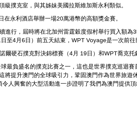
頂級撲克室，與其姊妹美國拉斯維加斯永利類似。
0日在永利酒店舉辦一場20萬港幣的高額獎金賽。
行，屆時將在北加州雷霆穀度假村舉行買入額為3500美元的W
（3月31日至4月6日）前五天結束，WPT Voyage是一
諾爾硬石撲克對決錦標賽（4月 19日）和WPT喬克托
全球最負盛名的撲克比賽之一，這也是世界撲克巡迴賽
這將提升澳門的全球吸引力，鞏固澳門作為世界旅遊
：”這項令人興奮的大型活動進一步證明了我們為澳門提