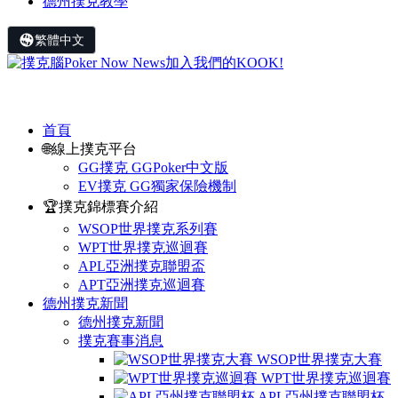
德州撲克教學
繁體中文
首頁
🌐線上撲克平台
GG撲克 GGPoker中文版
EV撲克 GG獨家保險機制
🏆撲克錦標賽介紹
WSOP世界撲克系列賽
WPT世界撲克巡迴賽
APL亞洲撲克聯盟盃
APT亞洲撲克巡迴賽
德州撲克新聞
德州撲克新聞
撲克賽事消息
WSOP世界撲克大賽
WPT世界撲克巡迴賽
APL亞州撲克聯盟杯