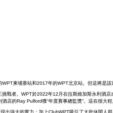
WPT柬埔寨站和2017年的WPT北京站。但這將是
正挑戰者。WPT於2022年12月在拉斯維加斯永利酒
店的Ray Pulford獲“年度賽事總監獎”。這在很
強大的實力；加上ClubWPT吸引了大批休閒人群，W