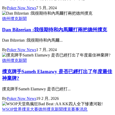
By
Poker Now News
7 5 月, 2024
德州撲克新聞
Dan Bilzerian :我很期待和內馬爾打兩把德州撲克
Dan Bilzerian :我很期待和內馬爾...
By
Poker Now News
1 7 月, 2024
德州撲克新聞
撲克牌手Sameh Elamawy 是否已經打出了年度最佳
神棄牌?
撲克牌手Sameh Elamawy 是否已經打...
By
Poker Now News
19 2 月, 2026
WSOP世界撲克大賽
德州撲克新聞
撲克賽事消息