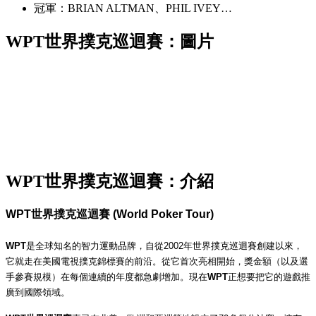
冠軍：BRIAN ALTMAN、PHIL IVEY…
WPT世界撲克巡迴賽：圖片
WPT世界撲克巡迴賽：介紹
WPT世界撲克巡迴賽 (World Poker Tour)
WPT
是全球知名的智力運動品牌，自從2002年世界撲克巡迴賽創建以來，
它就走在美國電視撲克錦標賽的前沿。從它首次亮相開始，獎金額（以及選
手參賽規模）在每個連續的年度都急劇增加。現在
WPT
正想要把它的遊戲推
廣到國際領域。