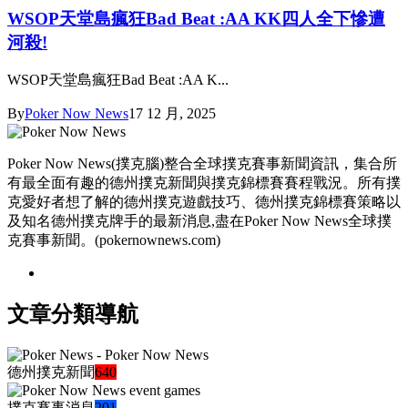
WSOP天堂島瘋狂Bad Beat :AA KK四人全下慘遭
河殺!
WSOP天堂島瘋狂Bad Beat :AA K...
By
Poker Now News
17 12 月, 2025
Poker Now News(撲克腦)整合全球撲克賽事新聞資訊，集合所
有最全面有趣的德州撲克新聞與撲克錦標賽賽程戰況。所有撲
克愛好者想了解的德州撲克遊戲技巧、德州撲克錦標賽策略以
及知名德州撲克牌手的最新消息,盡在Poker Now News全球撲
克賽事新聞。(pokernownews.com)
文章分類導航
德州撲克新聞
640
撲克賽事消息
201