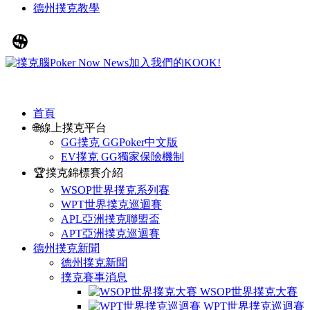
德州撲克教學
首頁
🌐線上撲克平台
GG撲克 GGPoker中文版
EV撲克 GG獨家保險機制
🏆撲克錦標賽介紹
WSOP世界撲克系列賽
WPT世界撲克巡迴賽
APL亞洲撲克聯盟盃
APT亞洲撲克巡迴賽
德州撲克新聞
德州撲克新聞
撲克賽事消息
WSOP世界撲克大賽
WPT世界撲克巡迴賽