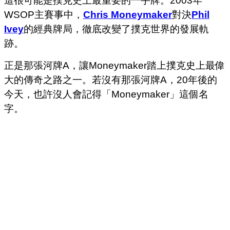
這很可能是撲克史上最重要的一手牌。2003年
WSOP主賽事中，
Chris Moneymaker
對決
Phil
Ivey
的經典牌局，徹底改變了撲克世界的發展軌
跡。
正是那張河牌A，讓Moneymaker踏上撲克史上最偉
大的傳奇之路之一。若沒有那張河牌A，20年後的
今天，也許沒人會記得「Moneymaker」這個名
字。