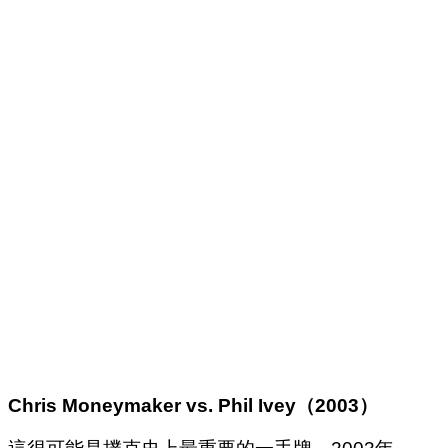
Chris Moneymaker vs. Phil Ivey
（
2003
）