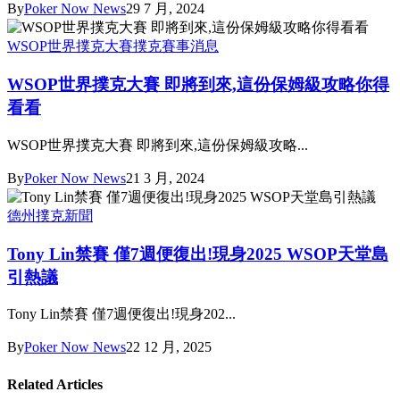
By
Poker Now News
29 7 月, 2024
WSOP世界撲克大賽
撲克賽事消息
WSOP世界撲克大賽 即將到來,這份保姆級攻略你得
看看
WSOP世界撲克大賽 即將到來,這份保姆級攻略...
By
Poker Now News
21 3 月, 2024
德州撲克新聞
Tony Lin禁賽 僅7週便復出!現身2025 WSOP天堂島
引熱議
Tony Lin禁賽 僅7週便復出!現身202...
By
Poker Now News
22 12 月, 2025
Related Articles