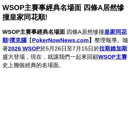
WSOP主賽事經典名場面 四條A居然慘
撞皇家同花順!
WSOP主賽事經典名場面
四條A居然慘撞
皇家同花
順
!
撲克腦
【
PokerNowNews.com
】
整理報導。隨
著
2026 WSOP
於5月26日至7月15日於
拉斯維加斯
盛大登場，現在，就讓我們一起來回顧
WSOP主賽
史上幾個經典的名場面。