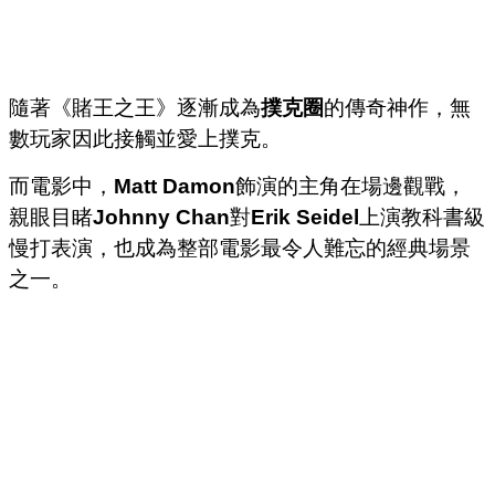
隨著《賭王之王》逐漸成為
撲克圈
的傳奇神作，無
數玩家因此接觸並愛上撲克。
而電影中，
Matt Damon
飾演的主角在場邊觀戰，
親眼目睹
Johnny Chan
對
Erik Seidel
上演教科書級
慢打表演，也成為整部電影最令人難忘的經典場景
之一。