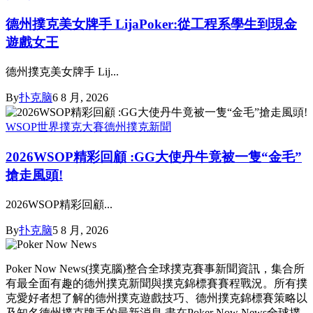
德州撲克美女牌手 LijaPoker:從工程系學生到現金
遊戲女王
德州撲克美女牌手 Lij...
By
扑克脑
6 8 月, 2026
WSOP世界撲克大賽
德州撲克新聞
2026WSOP精彩回顧 :GG大使丹牛竟被一隻“金毛”
搶走風頭!
2026WSOP精彩回顧...
By
扑克脑
5 8 月, 2026
Poker Now News(撲克腦)整合全球撲克賽事新聞資訊，集合所
有最全面有趣的德州撲克新聞與撲克錦標賽賽程戰況。所有撲
克愛好者想了解的德州撲克遊戲技巧、德州撲克錦標賽策略以
及知名德州撲克牌手的最新消息,盡在Poker Now News全球撲