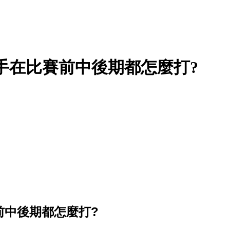
牌手在比賽前中後期都怎麼打?
前中後期都怎麼打?