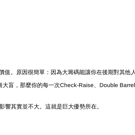
價值。
原因很簡單：因為大籌碼能讓你在後期對其他
，那麼你的每一次Check-Raise、Double Bar
冠的影響其實並不大。這就是巨大優勢所在。