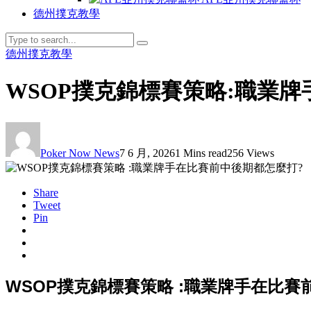
德州撲克教學
德州撲克教學
WSOP撲克錦標賽策略:職業
Poker Now News
7 6 月, 2026
1 Mins read
256 Views
Share
Tweet
Pin
WSOP撲克錦標賽策略 :職業牌手在比賽