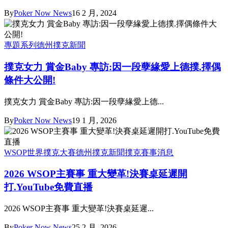
By
Poker Now News
16 2 月, 2024
專題系列
德州撲克新聞
撲克女力 賞金Baby 專訪:因一段孽緣愛上德撲.擇偶
條件大公開!
撲克女力 賞金Baby 專訪:因一段孽緣愛上德...
By
Poker Now News
19 1 月, 2026
WSOP世界撲克大賽
德州撲克新聞
撲克賽事消息
2026 WSOP主賽事 重大變革!決賽桌延遲開
打.YouTube免費直播
2026 WSOP主賽事 重大變革!決賽桌延遲...
By
Poker Now News
25 2 月, 2026