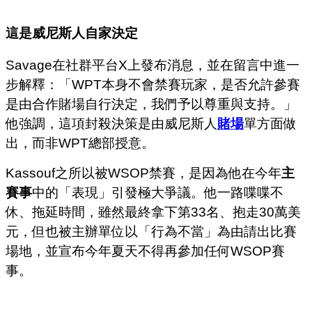
這是威尼斯人自家決定
Savage在社群平台X上發布消息，並在留言中進一
步解釋：「WPT本身不會禁賽玩家，是否允許參賽
是由合作賭場自行決定，我們予以尊重與支持。」
他強調，這項封殺決策是由威尼斯人
賭場
單方面做
出，而非WPT總部授意。
Kassouf之所以被WSOP禁賽，是因為他在今年
主
賽事
中的「表現」引發極大爭議。他一路喋喋不
休、拖延時間，雖然最終拿下第33名、抱走30萬美
元，但也被主辦單位以「行為不當」為由請出比賽
場地，並宣布今年夏天不得再參加任何WSOP賽
事。