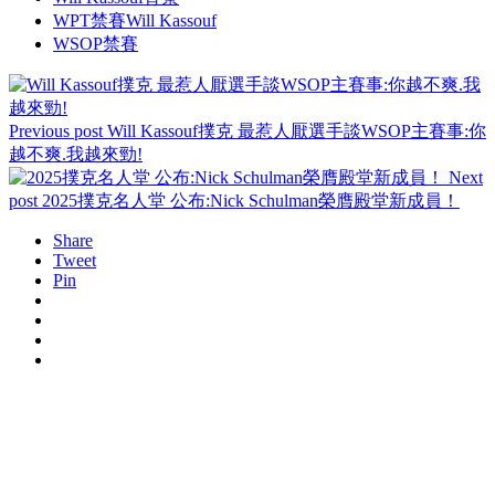
WPT禁賽Will Kassouf
WSOP禁賽
Previous post
Will Kassouf撲克 最惹人厭選手談WSOP主賽事:你
越不爽.我越來勁!
Next
post
2025撲克名人堂 公布:Nick Schulman榮膺殿堂新成員！
Share
Tweet
Pin