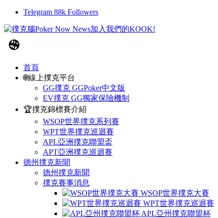
Telegram
88k
Followers
首頁
🌐線上撲克平台
GG撲克 GGPoker中文版
EV撲克 GG獨家保險機制
🏆撲克錦標賽介紹
WSOP世界撲克系列賽
WPT世界撲克巡迴賽
APL亞洲撲克聯盟盃
APT亞洲撲克巡迴賽
德州撲克新聞
德州撲克新聞
撲克賽事消息
WSOP世界撲克大賽
WPT世界撲克巡迴賽
APL亞州撲克聯盟杯