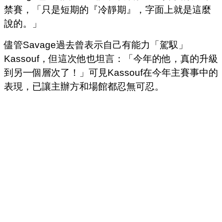
禁賽，「只是短期的『冷靜期』，字面上就是這麼
說的。」
儘管Savage過去曾表示自己有能力「駕馭」
Kassouf，但這次他也坦言：「今年的他，真的升級
到另一個層次了！」可見Kassouf在今年主賽事中的
表現，已讓主辦方和場館都忍無可忍。