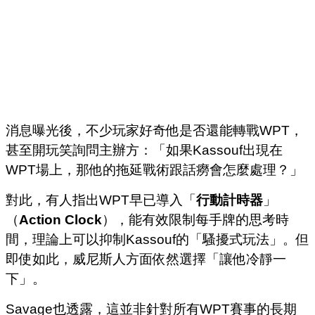
消息曝光後，不少玩家好奇他是否還能轉戰WPT，
甚至開玩笑詢問主辦方：「如果Kassouf出現在
WPT場上，那他的拖延戰術跟話癆會怎麼處理？」
對此，有人指出WPT早已導入「
行動計時器
」
（
Action Clock
），能有效限制每手牌的思考時
間，理論上可以抑制Kassouf的「騷擾式玩法」。但
即使如此，威尼斯人方面依然選擇「讓他冷靜一
下」。
Savage也透露，這並非針對所有WPT賽事的長期