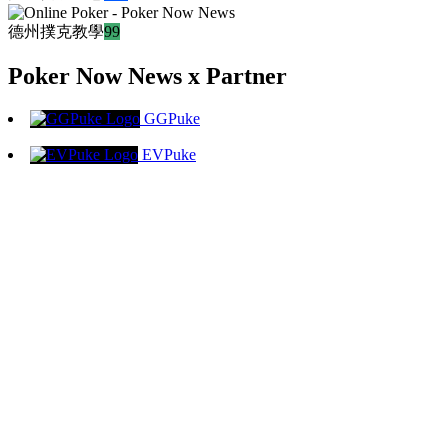
德州撲克教學
99
Poker Now News x Partner
GGPuke
EVPuke