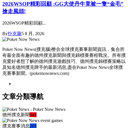
2026WSOP精彩回顧 :GG大使丹牛竟被一隻“金毛”
搶走風頭!
2026WSOP精彩回顧...
By
扑克脑
5 8 月, 2026
Poker Now News(撲克腦)整合全球撲克賽事新聞資訊，集合所
有最全面有趣的德州撲克新聞與撲克錦標賽賽程戰況。所有撲
克愛好者想了解的德州撲克遊戲技巧、德州撲克錦標賽策略以
及知名德州撲克牌手的最新消息,盡在Poker Now News全球撲
克賽事新聞。(pokernownews.com)
文章分類導航
德州撲克新聞
641
撲克賽事消息
201