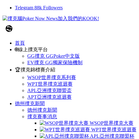
Telegram
88k
Followers
首頁
🌐線上撲克平台
GG撲克 GGPoker中文版
EV撲克 GG獨家保險機制
🏆撲克錦標賽介紹
WSOP世界撲克系列賽
WPT世界撲克巡迴賽
APL亞洲撲克聯盟盃
APT亞洲撲克巡迴賽
德州撲克新聞
德州撲克新聞
撲克賽事消息
WSOP世界撲克大賽
WPT世界撲克巡迴賽
APL亞州撲克聯盟杯