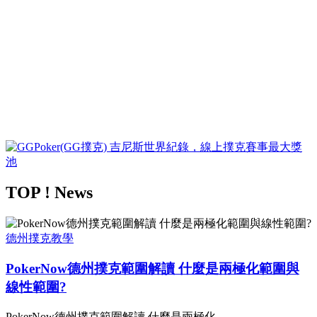
TOP ! News
德州撲克教學
PokerNow德州撲克範圍解讀 什麼是兩極化範圍與
線性範圍?
PokerNow德州撲克範圍解讀 什麼是兩極化...