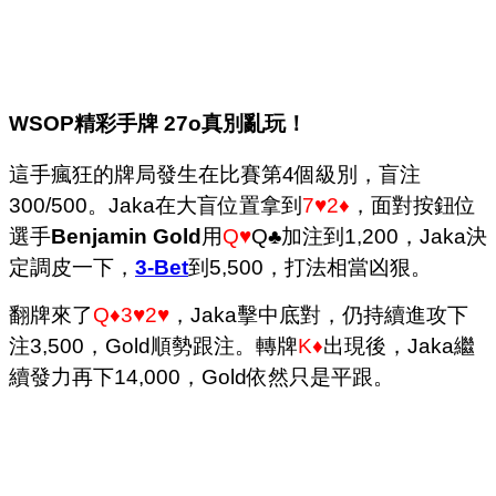
WSOP
精彩手牌
27o
真別亂玩！
這手瘋狂的牌局發生在比賽第4個級別，盲注
300/500。Jaka在大盲位置拿到
7♥2♦
，面對按鈕位
選手
Benjamin Gold
用
Q♥
Q♣加注到1,200，Jaka決
定調皮一下，
3-Bet
到5,500，打法相當凶狠。
翻牌來了
Q♦3♥2♥
，Jaka擊中底對，仍持續進攻下
注3,500，Gold順勢跟注。轉牌
K♦
出現後，Jaka繼
續發力再下14,000，Gold依然只是平跟。