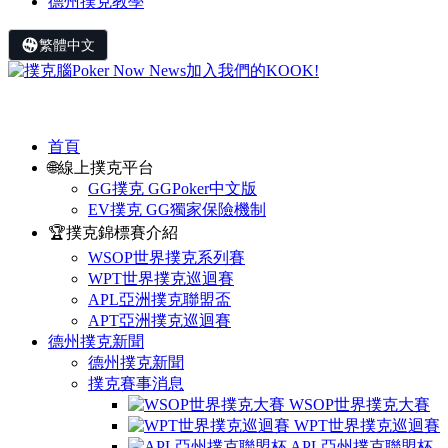
德州撲克教學
繁體中文
首頁
🌐線上撲克平台
GG撲克 GGPoker中文版
EV撲克 GG獨家保險機制
🏆撲克錦標賽介紹
WSOP世界撲克系列賽
WPT世界撲克巡迴賽
APL亞洲撲克聯盟盃
APT亞洲撲克巡迴賽
德州撲克新聞
德州撲克新聞
撲克賽事消息
WSOP世界撲克大賽
WPT世界撲克巡迴賽
APL亞州撲克聯盟杯