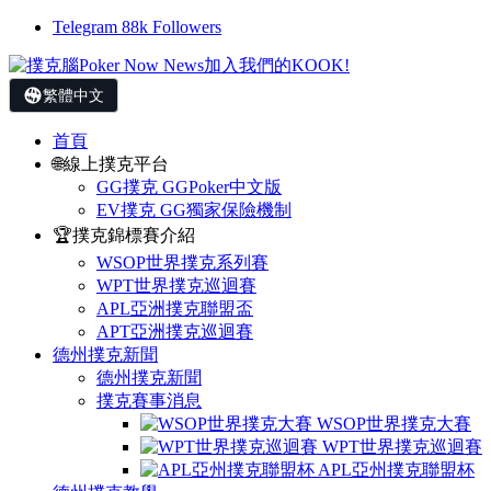
Telegram
88k
Followers
繁體中文
首頁
🌐線上撲克平台
GG撲克 GGPoker中文版
EV撲克 GG獨家保險機制
🏆撲克錦標賽介紹
WSOP世界撲克系列賽
WPT世界撲克巡迴賽
APL亞洲撲克聯盟盃
APT亞洲撲克巡迴賽
德州撲克新聞
德州撲克新聞
撲克賽事消息
WSOP世界撲克大賽
WPT世界撲克巡迴賽
APL亞州撲克聯盟杯