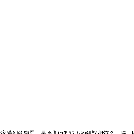
這兩位玩家受到的懲罰，是否與他們犯下的錯誤相符？」時，N