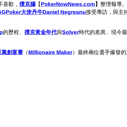
我不喜歡，
撲克腦
【
PokerNowNews.com
】
整理報導
GGPoker大使丹牛Daniel Negreanu
接受專訪，與主
p
的歷程、
撲克黃金年代
與
Solver
時代的差異、現今
百萬創富賽
（
Millionaire Maker
）最終兩位選手爆發的