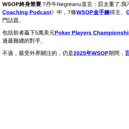
WSOP終身禁賽
?丹牛Negreanu直言：罰太重了.
Coaching Podcast
》中，7條
WSOP金手鍊
得主、
門話題。
包括前者贏下5萬美元
Poker Players Championshi
過最難纏的對手。
不過，最受外界關注的，仍是
2025年WSOP
期間，