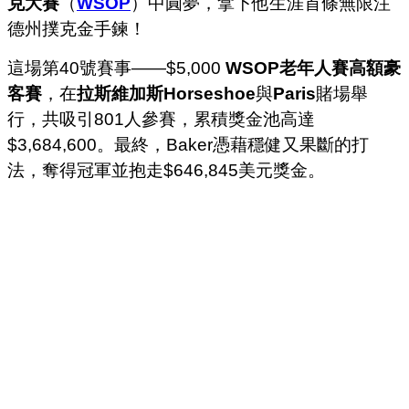
克大賽
（
WSOP
）中圓夢，拿下他生涯首條無限注
德州撲克金手鍊！
這場第40號賽事——$5,000
WSOP老年人賽高額豪
客賽
，在
拉斯維加斯Horseshoe
與
Paris
賭場舉
行，共吸引801人參賽，累積獎金池高達
$3,684,600。最終，Baker憑藉穩健又果斷的打
法，奪得冠軍並抱走$646,845美元獎金。