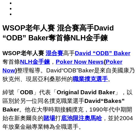
WSOP老年人賽 混合賽高手David
“ODB” Baker奪首條NLH金手鍊
WSOP老年人賽
混合賽
高手
David “ODB” Baker
奪首條
NLH
金手鍊
，
Poker Now News
(
Poker
Now
)
整理報導。David“ODB”Baker是來自美國康乃
狄克州、現居亞利桑那州的
職業撲克選手
。
綽號「
ODB
」代表「
Original David Baker
」，以
區別於另一位同名撲克職業選手
David“Bakes”
Baker
。他在大學時期接觸撲克，1990年代中期開
始在新奧爾良的
賭場
打
底池限注奧馬哈
，並於2004
年放棄金融專業轉為全職選手。