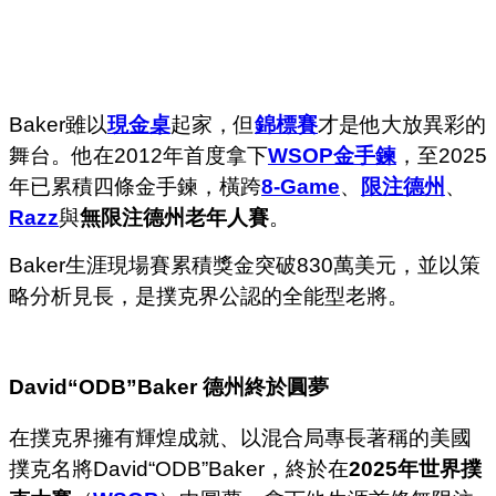
Baker雖以
現金桌
起家，但
錦標賽
才是他大放異彩的
舞台。他在2012年首度拿下
WSOP金手鍊
，至2025
年已累積四條金手鍊，橫跨
8-Game
、
限注德州
、
Razz
與
無限注德州老年人賽
。
Baker生涯現場賽累積獎金突破830萬美元，並以策
略分析見長，是撲克界公認的全能型老將。
David
“
ODB
”
Baker
德州終於圓夢
在撲克界擁有輝煌成就、以混合局專長著稱的美國
撲克名將David“ODB”Baker，終於在
2025年世界撲