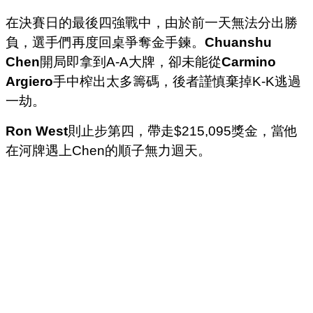
在決賽日的最後四強戰中，由於前一天無法分出勝
負，選手們再度回桌爭奪金手鍊。
Chuanshu
Chen
開局即拿到A-A大牌，卻未能從
Carmino
Argiero
手中榨出太多籌碼，後者謹慎棄掉K-K逃過
一劫。
Ron West
則止步第四，帶走$215,095獎金，當他
在河牌遇上Chen的順子無力迴天。