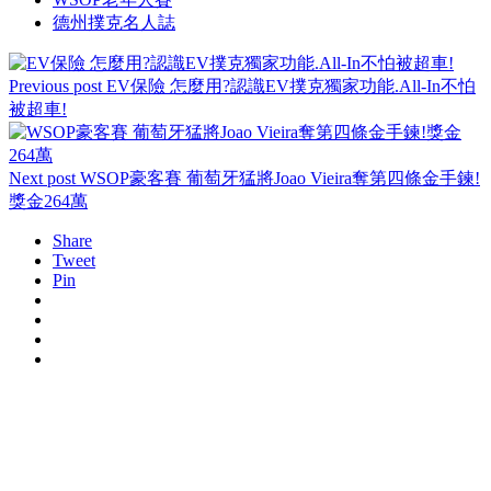
德州撲克名人誌
Previous post
EV保險 怎麼用?認識EV撲克獨家功能.All-In不怕
被超車!
Next post
WSOP豪客賽 葡萄牙猛將Joao Vieira奪第四條金手鍊!
獎金264萬
Share
Tweet
Pin