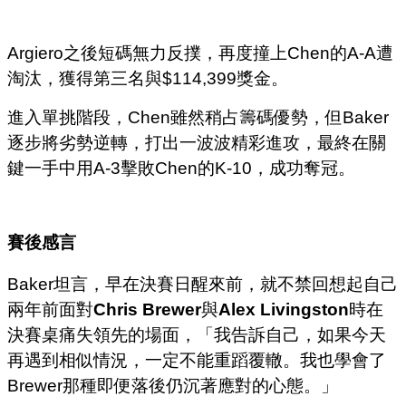
Argiero之後短碼無力反撲，再度撞上Chen的A-A遭
淘汰，獲得第三名與$114,399獎金。
進入單挑階段，Chen雖然稍占籌碼優勢，但Baker
逐步將劣勢逆轉，打出一波波精彩進攻，最終在關
鍵一手中用A-3擊敗Chen的K-10，成功奪冠。
賽後感言
Baker坦言，早在決賽日醒來前，就不禁回想起自己
兩年前面對
Chris Brewer
與
Alex Livingston
時在
決賽桌痛失領先的場面，「我告訴自己，如果今天
再遇到相似情況，一定不能重蹈覆轍。我也學會了
Brewer那種即便落後仍沉著應對的心態。」