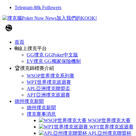
Telegram
88k
Followers
首頁
🌐線上撲克平台
GG撲克 GGPoker中文版
EV撲克 GG獨家保險機制
🏆撲克錦標賽介紹
WSOP世界撲克系列賽
WPT世界撲克巡迴賽
APL亞洲撲克聯盟盃
APT亞洲撲克巡迴賽
德州撲克新聞
德州撲克新聞
撲克賽事消息
WSOP世界撲克大賽
WPT世界撲克巡迴賽
APL亞州撲克聯盟杯