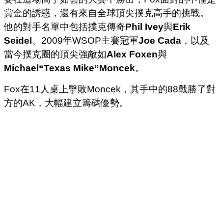
賞金的誘惑，還有來自全球頂尖撲克高手的挑戰。
他的對手名單中包括撲克傳奇
Phil Ivey
與
Erik
Seidel
、2009年WSOP主賽冠軍
Joe Cada
，以及
當今撲克圈的頂尖強敵如
Alex Foxen
與
Michael“Texas Mike”Moncek
。
Fox在11人桌上擊敗Moncek，其手中的88戰勝了對
方的AK，大幅建立籌碼優勢。