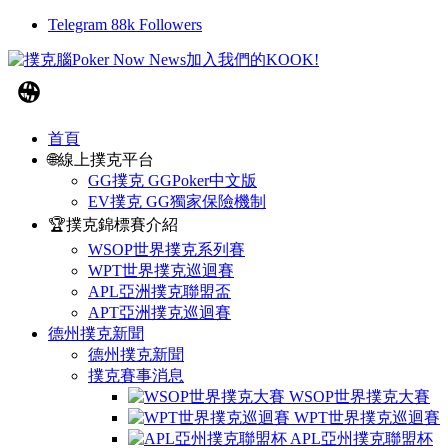
Telegram
88k
Followers
首頁
🌐線上撲克平台
GG撲克 GGPoker中文版
EV撲克 GG獨家保險機制
🏆撲克錦標賽介紹
WSOP世界撲克系列賽
WPT世界撲克巡迴賽
APL亞洲撲克聯盟盃
APT亞洲撲克巡迴賽
德州撲克新聞
德州撲克新聞
撲克賽事消息
WSOP世界撲克大賽
WPT世界撲克巡迴賽
APL亞州撲克聯盟杯