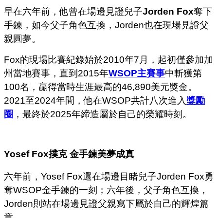
早在六年前，他曾在場邊見證兒子
Jorden Fox
奪下
手鍊，如今父子角色互換，Jorden也在現場見證父
親圓夢。
Fox的現場比賽紀錄始於2010年7月，起初僅參加加
州當地賽事，直到2015年
WSOP主賽事
中斬獲第
100名，贏得當時生涯最高的46,890美元獎金。
2021至2024年間，他在WSOP共計八次進入
獎勵
圈
，最終於2025年締造屬於自己的榮耀時刻。
Yosef Fox
撲克
金手鍊美夢成真
六年前，Yosef Fox還在場邊目睹兒子Jorden Fox勇
奪WSOP金手鍊的一刻；六年後，父子角色互換，
Jorden則站在場邊見證父親寫下屬於自己的輝煌篇
章。