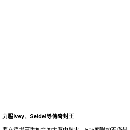
力壓
Ivey
、
Seidel
等傳奇封王
要在這場高手如雲的大賽中勝出，Fox面對的不僅是