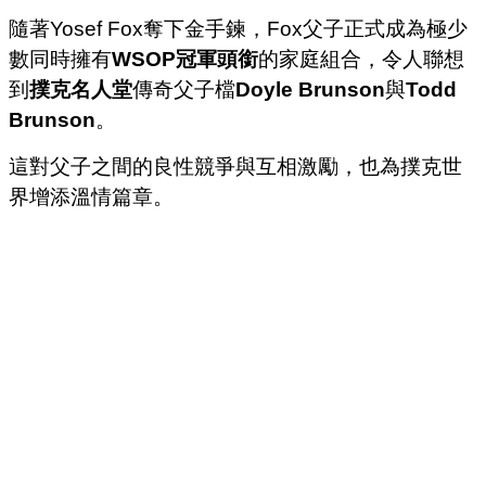
隨著Yosef Fox奪下金手鍊，Fox父子正式成為極少
數同時擁有
WSOP冠軍頭銜
的家庭組合，令人聯想
到
撲克名人堂
傳奇父子檔
Doyle Brunson
與
Todd
Brunson
。
這對父子之間的良性競爭與互相激勵，也為撲克世
界增添溫情篇章。