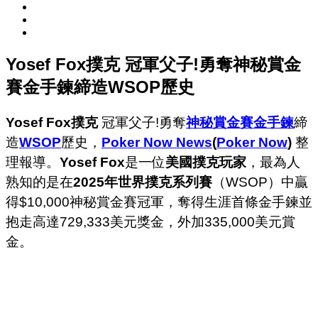
Yosef Fox撲克 冠軍父子!勇奪神秘賞金
賽金手鍊締造WSOP歷史
Yosef Fox撲克
冠軍父子!勇奪
神秘賞金賽
金手鍊
締
造
WSOP
歷史，
Poker Now News
(
Poker Now
)
整
理報導。
Yosef Fox
是一位
美國撲克玩家
，最為人
熟知的是在
2025年世界撲克系列賽
（WSOP）中贏
得$10,000神秘賞金賽冠軍，奪得生涯首條金手鍊並
抱走高達729,333美元獎金，外加335,000美元賞
金。