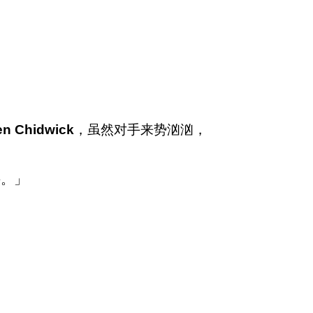
en Chidwick
，虽然对手来势汹汹，
手。」