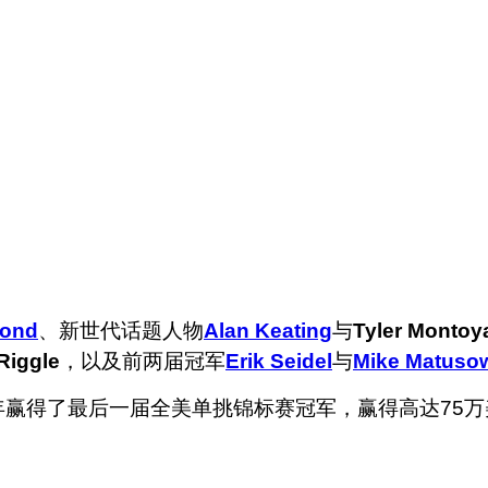
fond
、新世代话题人物
Alan Keating
与
Tyler Montoy
Riggle
，以及前两届冠军
Erik Seidel
与
Mike Matuso
13年赢得了最后一届全美单挑锦标赛冠军，赢得高达75