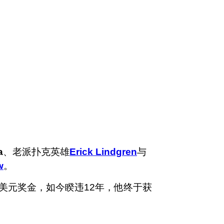
a
、老派扑克英雄
Erick Lindgren
与
w
。
万美元奖金，如今睽违12年，他终于获