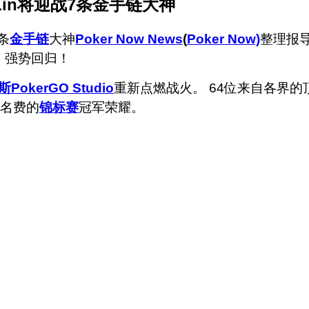
Lin将迎战7条金手链大神
条
金手链
大神
Poker Now News
(
Poker Now)
整理报
）强势回归！
斯
PokerGO Studio
重新点燃战火。 64位来自各界的
报名费的
锦标赛
冠军荣耀。