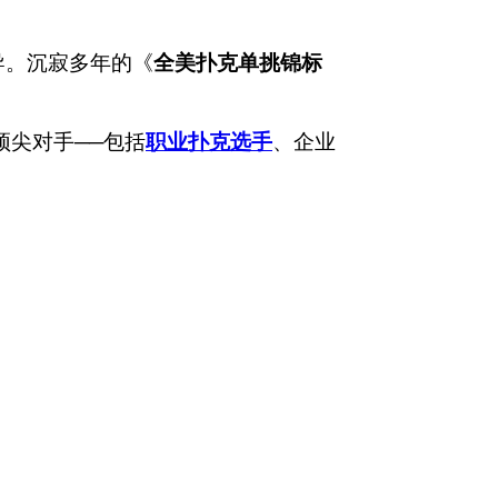
导。沉寂多年的《
全美扑克单挑锦标
顶尖对手──包括
职业扑克选手
、企业