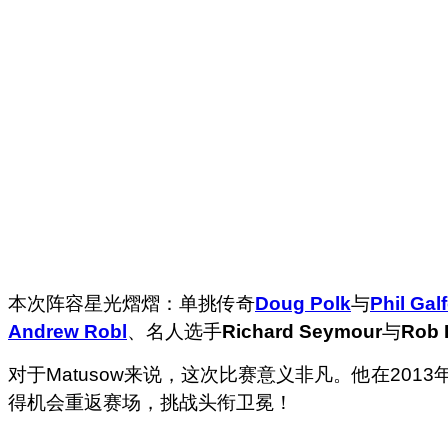
本次阵容星光熠熠：单挑传奇
Doug Polk
与
Phil Gal
Andrew Robl
、
名人选手
Richard Seymour
与
Rob 
对于Matusow来说，这次比赛意义非凡。他在20
得机会重返赛场，挑战头衔卫冕！