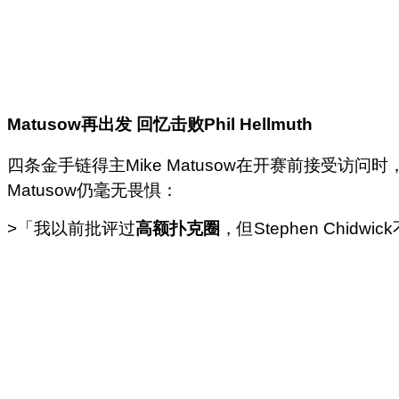
Matusow
再出发
回忆击败
Phil Hellmuth
四条金手链得主Mike Matusow在开赛前接受访
Matusow仍毫无畏惧：
>「我以前批评过
高额扑克圈
，但Stephen Ch