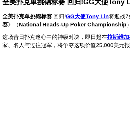
全美扑克单挑锦标赛 回归!GG大使Tony 
全美扑克单挑锦标赛
回归!
GG大使
Tony Lin
将迎战7
赛
》（
National Heads-Up Poker Championship
这场昔日扑克迷心中的神级对决，即日起在
拉斯维加
家、名人与过往冠军，将争夺这项价值25,000美元