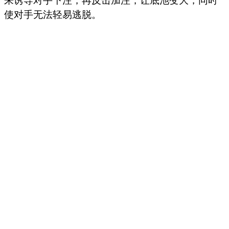
来诱导对手下注，再反击加注，让底池变大，同时
使对手无法轻易逃脱。