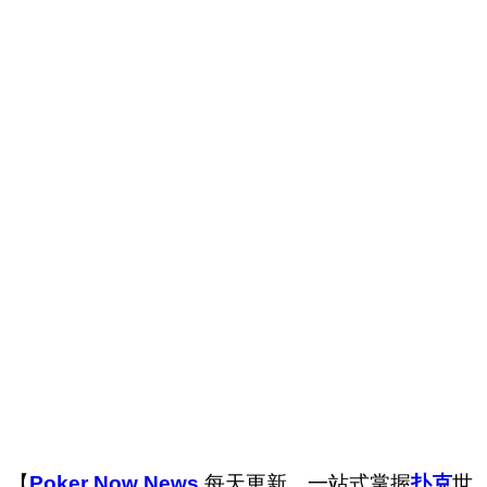
【
Poker Now News
每天更新，一站式掌握
扑克
世