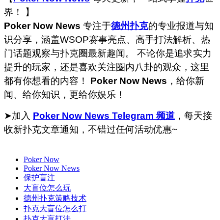
界！ 】
Poker Now News
专注于
德州扑克
的专业报道与知
识分享，涵盖WSOP赛事亮点、高手打法解析、热
门话题观察与扑克圈最新趣闻。 不论你是追求实力
提升的玩家，还是喜欢关注圈内八卦的观众，这里
都有你想看的内容！
Poker Now News
，给你新
闻、给你知识，更给你娱乐！
➤加入
Poker Now News Telegram 频道
，每天接
收新扑克文章通知，不错过任何活动优惠~
Poker Now
Poker Now News
保护盲注
大盲位怎么玩
德州扑克策略技术
扑克大盲位怎么打
扑克大盲打法