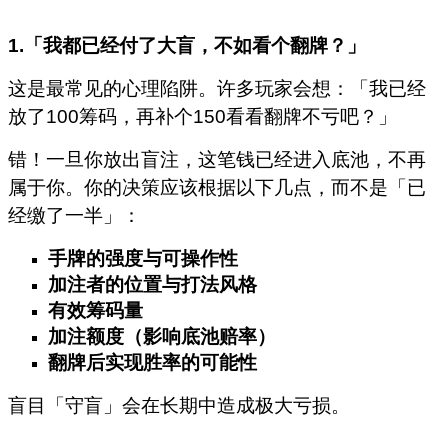
1.
「我都已经付了大盲，不如看个翻牌？」
这是最常见的心理陷阱。许多玩家会想：「我已经
放了100筹码，再补个150看看翻牌不亏吧？」
错！一旦你放出盲注，这笔钱已经进入底池，不再
属于你。你的决策应该根据以下几点，而不是「已
经缴了一半」：
手牌的强度与可操作性
加注者的位置与打法风格
有效筹码量
加注额度（影响底池赔率）
翻牌后实现胜率的可能性
盲目「守盲」会在长期中造成极大亏损。