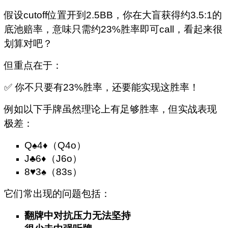
假设cutoff位置开到2.5BB，你在大盲获得约3.5:1的
底池赔率，意味只需约23%胜率即可call，看起来很
划算对吧？
但重点在于：
✅ 你不只要有23%胜率，还要能实现这胜率！
例如以下手牌虽然理论上有足够胜率，但实战表现
极差：
Q♠️4♦️（Q4o）
J♣️6♦️（J6o）
8♥️3♠️（83s）
它们常出现的问题包括：
翻牌中对抗压力无法坚持