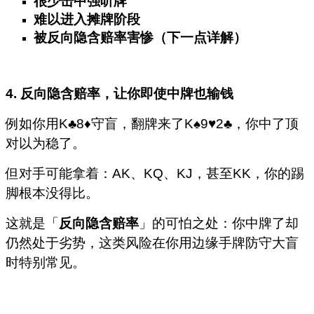
很少击中强听牌
难以进入摊牌阶段
被反向隐含赔率害惨（下一点详解）
4. 反向隐含赔率，让你即使中牌也输钱
例如你用K♣️8♦️守盲，翻牌来了K♠️9♥️2♣️，你中了顶
对以为稳了。
但对手可能拿着：
AK、KQ、KJ，甚至KK，你的踢
脚根本没得比。
这就是「
反向隐含赔率
」的可怕之处：你中牌了却
仍然处于劣势，这类风险在你用边缘手牌防守大盲
时特别常见。