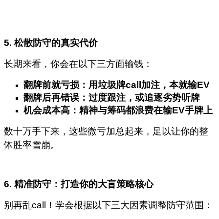
5. 松散防守的真实代价
长期来看，你会在以下三方面输钱：
翻牌前就亏损：用垃圾牌call加注，本就输EV
翻牌后再错误：过度跟注，或追逐劣势听牌
机会成本高：精神与筹码都浪费在输EV手牌上
数十万手下来，这些微亏加总起来，足以让你的整
体胜率雪崩。
6. 精准防守：打造你的大盲策略核心
别再乱call！学会根据以下三大因素调整防守范围：