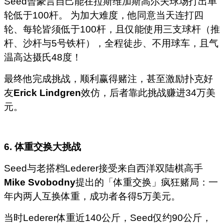
Seed曾豪言自己能在拉斯维加斯高尔夫球场打出单
轮低于100杆。 为加大难度，他同意当天连打四
轮、每轮皆须低于100杆，且仅能使用三支球杆（推
杆、沙杆与5号铁杆），全程徒步、不用球车，且气
温高达摄氏48度！
最终他完成挑战，顺利赢得赌注，甚至激励扑克好
友
Erick Lindgren
效仿，后者靠此挑战赚进34万美
元。
6. 体重交换大挑战
Seed与老搭档Lederer接受来自西洋双陆棋高手
Mike Svobodny
提出的「体重交换」疯狂赌局：一
年内两人互换体重，成功者各得5万美元。
当时Lederer体重近140公斤，Seed仅约90公斤，