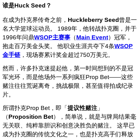
谁是
Huck Seed
？
在成为扑克界传奇之前，
Huckleberry Seed
曾是一
名大学篮球运动员。 1989年，他转战扑克圈，并于
1996年问鼎
WSOP主赛事
（
Main Event
）冠军，
抱走百万美金头奖。 他职业生涯共夺下4条
WSOP
金手链
，现场赛累计奖金超过750万美元。
然而，许多扑克迷提起他，第一时间想到的不是冠
军光环，而是他场外一系列疯狂Prop Bet——这些
赌注往往荒诞离奇，挑战极限，甚至值得拍成纪录
片。
所谓扑克Prop Bet，即「
提议性赌注
」
（
Proposition Bet
），简单说，就是与牌局结果毫
无关联、纯粹靠胆识和创意决胜负的赌注。 这早已
成为扑克圈的传统文化之一，也是扑克高手们释放