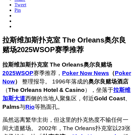
Tweet
Pin
拉斯维加斯扑克室 The Orleans奥尔良
赌场2025WSOP赛季推荐
拉斯维加斯扑克室
The Orleans奥尔良赌场
2025WSOP
赛季推荐，
Poker Now News
（
Poker
Now
）
整理报导。 1996年落成的
奥尔良赌场酒店
（
The Orleans Hotel & Casino
），坐落于
拉斯维
加斯大道
西侧的当地人聚集区，邻近
Gold Coast
、
Palms
与
Rio
等熟面孔。
虽然远离繁华主街，但这里的扑克热度不输任何一
间大道赌场。 2002年，The Orleans扑克室以23张