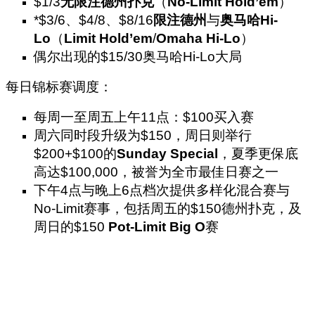
$1/3
无限注德州扑克
（
No-Limit Hold’em
）
*$3/6、$4/8、$8/16
限注德州
与
奥马哈Hi-
Lo
（
Limit Hold’em
/
Omaha Hi-Lo
）
偶尔出现的$15/30奥马哈Hi-Lo大局
每日锦标赛调度：
每周一至周五上午11点：$100买入赛
周六同时段升级为$150，周日则举行
$200+$100的
Sunday Special
，夏季更保底
高达$100,000，被誉为全市最佳日赛之一
下午4点与晚上6点档次提供多样化混合赛与
No-Limit赛事，包括周五的$150德州扑克，及
周日的$150
Pot-Limit Big O
赛