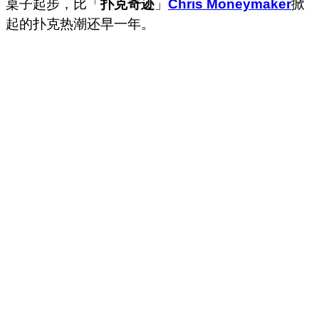
桌子起步，比「
扑克奇迹
」
Chris Moneymaker
掀
起的扑克热潮还早一年。