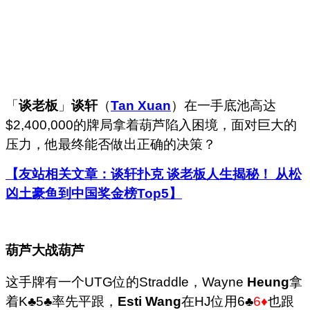
「
谈老板
」
谈轩
（
Tan Xuan
）在一手底池高达
$2,400,000的牌局拿着葫芦陷入困境，面对巨大的
压力，他最终能否做出正确的决策？
【友站相关文章：谈轩扑克 谈老板人生揭秘！ 从松
凶土豪鱼到中国奖金榜Top5】
葫芦大战葫芦
这手牌有一个UTG位的Straddle，Wayne
Heung
拿
着K♣5♣率先平跟，
Esti Wang
在HJ位用6♣
6♦
也跟