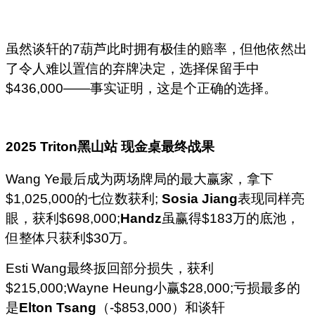
虽然谈轩的7葫芦此时拥有极佳的赔率，但他依然出
了令人难以置信的弃牌决定，选择保留手中
$436,000——事实证明，这是个正确的选择。
2025 Triton
黑山站
现金桌最终战果
Wang Ye最后成为两场牌局的最大赢家，拿下
$1,025,000的七位数获利;
Sosia Jiang
表现同样亮
眼，获利$698,000;
Handz
虽赢得$183万的底池，
但整体只获利$30万。
Esti Wang最终扳回部分损失，获利
$215,000;Wayne Heung小赢$28,000;亏损最多的
是
Elton Tsang
（-$853,000）和谈轩