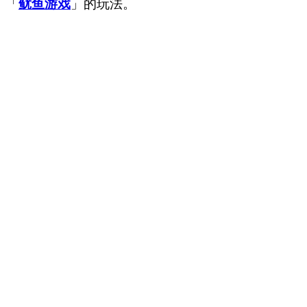
「
鱿鱼游戏
」的玩法。