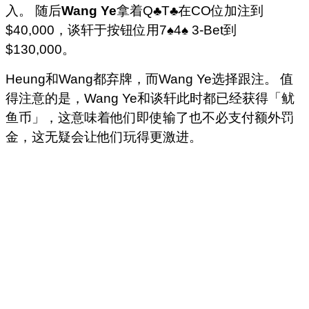
入。 随后
Wang Ye
拿着Q♣T♣在CO位加注到
$40,000，谈轩于按钮位用7♠4♠ 3-Bet到
$130,000。
Heung和Wang都弃牌，而Wang Ye选择跟注。 值
得注意的是，Wang Ye和谈轩此时都已经获得「鱿
鱼币」，这意味着他们即使输了也不必支付额外罚
金，这无疑会让他们玩得更激进。