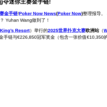
ang夺迷你主赛金手链!
赛
金手链
!
Poker Now News
(
Poker Now
)
整理报导。
 Yuhan Wang做到了！
King’s Resort
）举行的
2025世界扑克大赛
欧洲站
（
手链与€226,850冠军奖金（包含一张价值€10,350