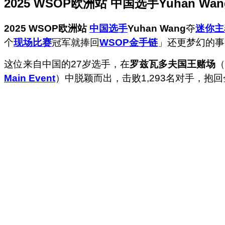
2025 WSOP欧洲站 中国选手Yuhan W
2025 WSOP欧洲站
中国选手
Yuhan Wang
夺
迷你主
个
现场比赛
冠军就捧回
WSOP金手链
」还更梦幻的事？
这位来自中国的27岁选手，在
罗兹瓦多夫国王赌场
（
Main Event
）中脱颖而出，击败1,293名对手，抱回金