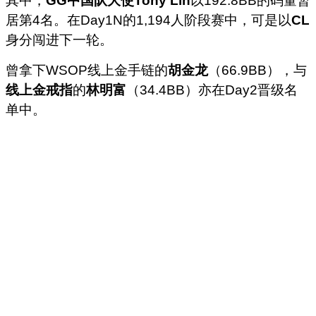
其中，
GG中国队大使Tony Lin
以192.8BB的码量暂
居第4名。在Day1N的1,194人阶段赛中，可是以
CL
身分闯进下一轮。
曾拿下WSOP线上金手链的
胡金龙
（66.9BB），与
线上金戒指
的
林明富
（34.4BB）亦在Day2晋级名
单中。