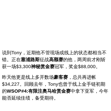
说到Tony，近期他不管现场或线上的状态都相当不
错。正在
塞浦路斯
征战
高额赛
的他，两周前才刚斩
获一场$3,300
神秘赏金赛
冠军，奖金$88,000。
昨天他更是线上多开数场
豪客赛
，总共再进帐
$34,227。回顾去年，Tony也曾于线上金手链初期
的
WSOP#4:有限注奥马哈赏金赛
中拿下亚军，今年
能否延续佳绩，备受期待。