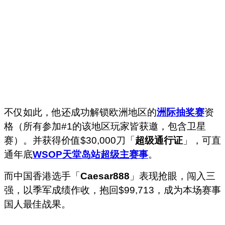
不仅如此，他还成功解锁欧洲地区的
洲际抽奖赛
资
格（所有参加#1的该地区玩家皆获邀，包含卫星
赛）。并获得价值$30,000刀「
超级通行证
」，可直
通年底
WSOP天堂岛站
超级主赛事
。
而中国香港选手「
Caesar888
」表现抢眼，闯入三
强，以季军成绩作收，抱回$99,713，成为本场赛事
国人最佳战果。