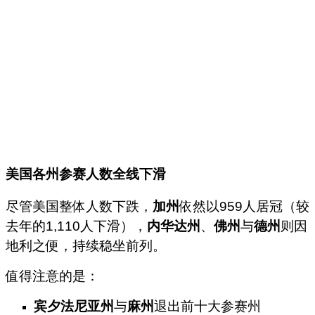
美国各州参赛人数全线下滑
尽管美国整体人数下跌，
加州
依然以959人居冠（较
去年的1,110人下滑），
内华达州
、
佛州
与
德州
则因
地利之便，持续稳坐前列。
值得注意的是：
宾夕法尼亚州
与
麻州
退出前十大参赛州