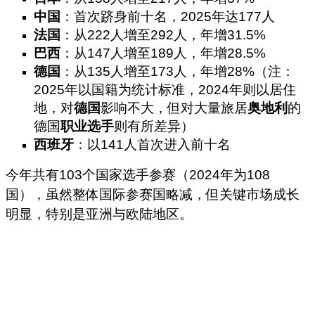
中国
：首次跻身前十名，2025年达177人
法国
：从222人增至292人，年增31.5%
巴西
：从147人增至189人，年增28.5%
德国
：从135人增至173人，年增28%（注：
2025年以国籍为统计标准，2024年则以居住
地，对
德国
影响不大，但对大量旅居
奥地利
的
德国
职业选手
则有所差异）
西班牙
：以141人首次进入前十名
今年共有103个国家选手参赛（2024年为108
国），虽然整体国际参赛国略减，但关键市场成长
明显，特别是亚洲与欧陆地区。