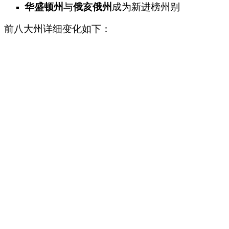
华盛顿州
与
俄亥俄州
成为新进榜州别
前八大州详细变化如下：