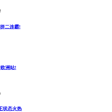
要拼二连霸!
OP欧洲站!
嘴炮王状态火热