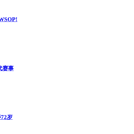
WSOP!
替代赛事
寿72岁