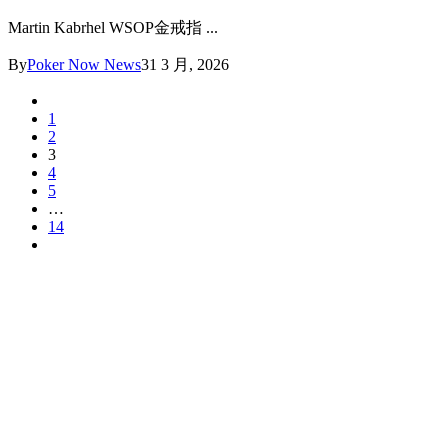
Martin Kabrhel WSOP金戒指 ...
By
Poker Now News
31 3 月, 2026
1
2
3
4
5
…
14