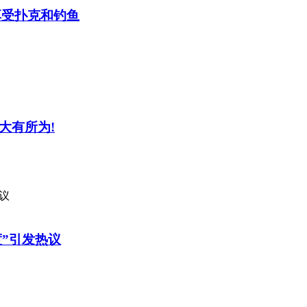
.享受扑克和钓鱼
将大有所为!
度”引发热议