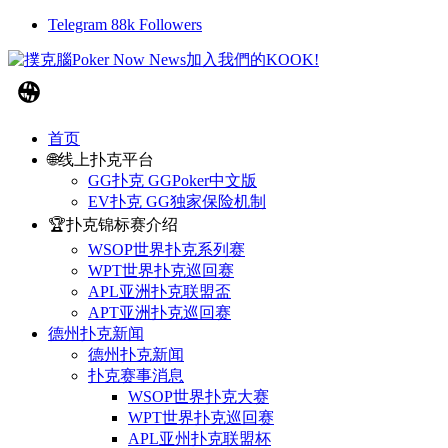
Telegram
88k
Followers
首页
🌐线上扑克平台
GG扑克 GGPoker中文版
EV扑克 GG独家保险机制
🏆扑克锦标赛介绍
WSOP世界扑克系列赛
WPT世界扑克巡回赛
APL亚洲扑克联盟盃
APT亚洲扑克巡回赛
德州扑克新闻
德州扑克新闻
扑克赛事消息
WSOP世界扑克大赛
WPT世界扑克巡回赛
APL亚州扑克联盟杯