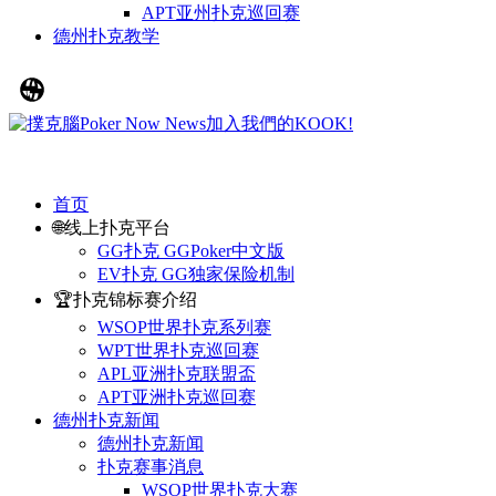
APT亚州扑克巡回赛
德州扑克教学
首页
🌐线上扑克平台
GG扑克 GGPoker中文版
EV扑克 GG独家保险机制
🏆扑克锦标赛介绍
WSOP世界扑克系列赛
WPT世界扑克巡回赛
APL亚洲扑克联盟盃
APT亚洲扑克巡回赛
德州扑克新闻
德州扑克新闻
扑克赛事消息
WSOP世界扑克大赛