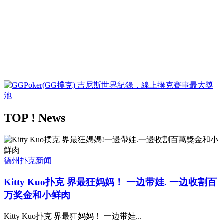
TOP ! News
德州扑克新闻
Kitty Kuo扑克 界最狂妈妈！ 一边带娃. 一边收割百
万奖金和小鲜肉
Kitty Kuo扑克 界最狂妈妈！ 一边带娃...