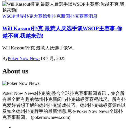
WSOP世界扑克大赛
德州扑克新闻
扑克赛事消息
Will Kassouf扑克 最惹人厌选手谈WSOP主赛事:你
越不爽.我越来劲!
Will Kassouf扑克 最惹人厌选手谈W...
By
Poker Now News
18 7 月, 2025
About us
Poker Now News(扑克脑)整合全球扑克赛事新闻资讯，集合所
有最全面有趣的德州扑克新闻与扑克锦标赛赛程战况。所有扑
克爱好者想了解的德州扑克游戏技巧、德州扑克锦标赛策略以
及知名德州扑克牌手的最新消息,尽在Poker Now News全球扑
克赛事新闻。 (pokernownews.com)