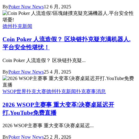
By
Poker Now News
12 6 月, 2025
德州扑克新闻
Coin Poker 人流造假？ 区块链扑克疑充满机器人.
平台安全性堪忧！
Coin Poker 人流造假？ 区块链扑克疑...
By
Poker Now News
25 4 月, 2025
WSOP世界扑克大赛
德州扑克新闻
扑克赛事消息
2026 WSOP主赛事 重大变革!决赛桌延迟开
打.YouTube免费直播
2026 WSOP主赛事 重大变革!决赛桌延迟...
By
Poker Now News
25 2 月, 2026