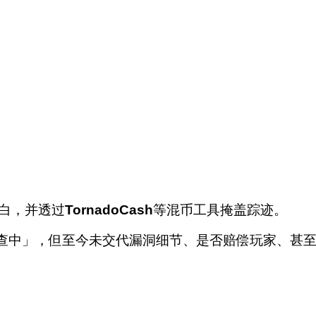
白，并透过
TornadoCash
等混币工具掩盖踪迹。
示「调查中」，但至今未交代漏洞细节、是否赔偿玩家、甚