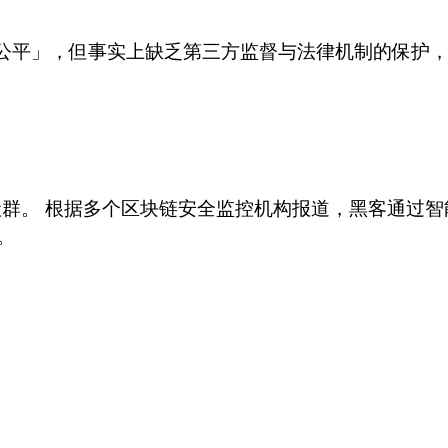
局绝对公平」，但事实上缺乏第三方监督与法律机制的保
攻击震惊社群。 根据多个区块链安全监控机构报道，黑客通
。