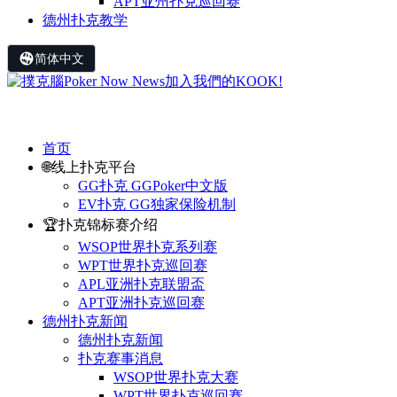
APT亚州扑克巡回赛
德州扑克教学
简体中文
首页
🌐线上扑克平台
GG扑克 GGPoker中文版
EV扑克 GG独家保险机制
🏆扑克锦标赛介绍
WSOP世界扑克系列赛
WPT世界扑克巡回赛
APL亚洲扑克联盟盃
APT亚洲扑克巡回赛
德州扑克新闻
德州扑克新闻
扑克赛事消息
WSOP世界扑克大赛
WPT世界扑克巡回赛