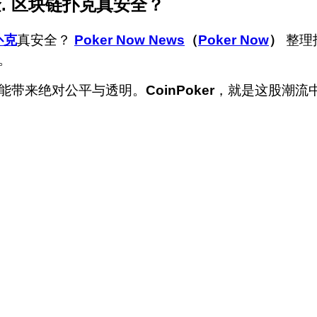
资金. 区块链扑克真安全？
扑克
真安全？
Poker Now News
（
Poker Now
）
整理
。
能带来绝对公平与透明。
CoinPoker
，就是这股潮流