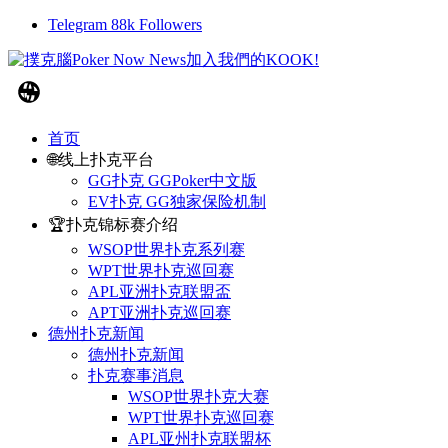
Telegram
88k
Followers
首页
🌐线上扑克平台
GG扑克 GGPoker中文版
EV扑克 GG独家保险机制
🏆扑克锦标赛介绍
WSOP世界扑克系列赛
WPT世界扑克巡回赛
APL亚洲扑克联盟盃
APT亚洲扑克巡回赛
德州扑克新闻
德州扑克新闻
扑克赛事消息
WSOP世界扑克大赛
WPT世界扑克巡回赛
APL亚州扑克联盟杯