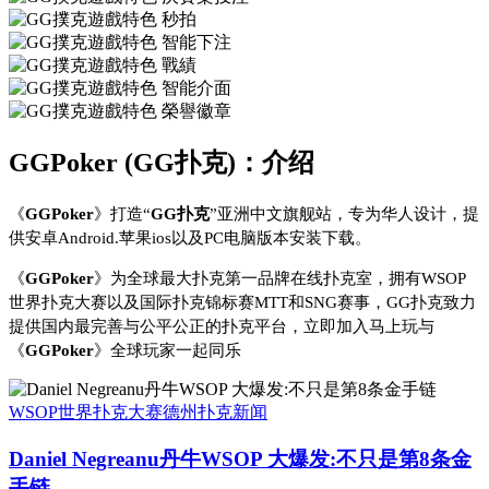
GGPoker (GG扑克)：介绍
《
GGPoker
》打造“
GG扑克
”亚洲中文旗舰站，专为华人设计，提
供安卓Android.苹果ios以及PC电脑版本安装下载。
《
GGPoker
》为全球最大扑克第一品牌在线扑克室，拥有WSOP
世界扑克大赛以及国际扑克锦标赛MTT和SNG赛事，GG扑克致力
提供国内最完善与公平公正的扑克平台，立即加入马上玩与
《
GGPoker
》全球玩家一起同乐
WSOP世界扑克大赛
德州扑克新闻
Daniel Negreanu丹牛WSOP 大爆发:不只是第8条金
手链