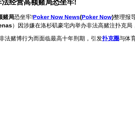
球星涉非法经营高额赌局恐坐牢!
额赌局
恐坐牢!
Poker Now News
(
Poker Now
)
整理报导
renas
）因涉嫌在洛杉矶豪宅内举办非法高赌注扑克局
非法赌博行为而面临最高十年刑期，引发
扑克圈
与体