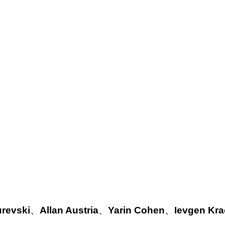
revski
、
Allan Austria
、
Yarin Cohen
、
Ievgen Kr