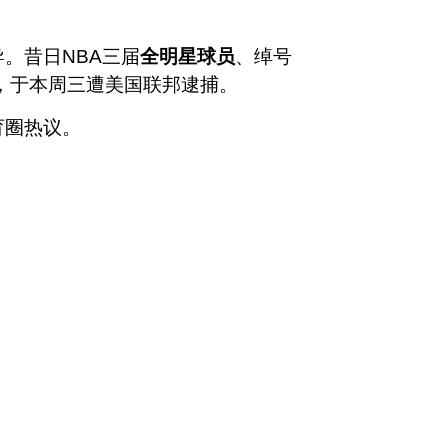
。昔日NBA三届
全明星球员
、绰号
，于本周三遭美国联邦逮捕。
育圈热议。