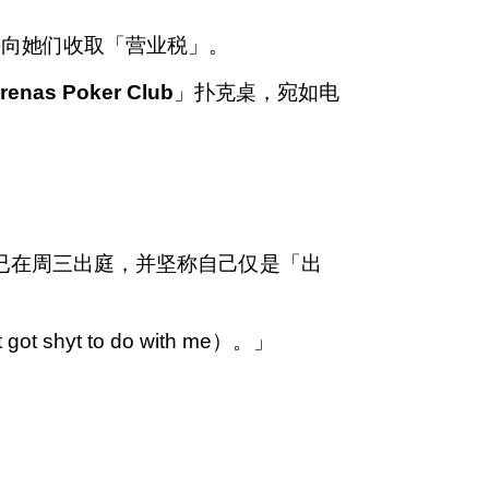
并向她们收取「营业税」。
renas Poker Club
」扑克桌，宛如电
s已在周三出庭，并坚称自己仅是「出
t to do with me）。」