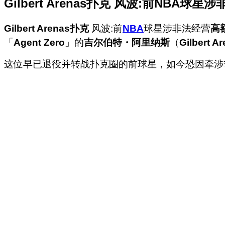
Gilbert Arenas扑克 风波:前NBA
Gilbert Arenas扑克
风波:前
NBA
球星涉非法经营
高
「
Agent Zero
」的
吉尔伯特・阿里纳斯
（
Gilbert A
这位早已退役并转战扑克圈的前球星，如今恐因牵涉