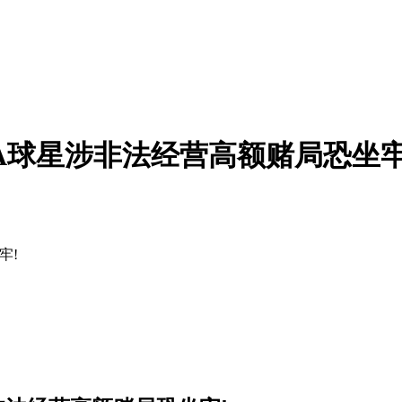
波:前NBA球星涉非法经营高额赌局恐坐牢