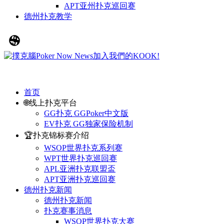
APT亚州扑克巡回赛
德州扑克教学
首页
🌐线上扑克平台
GG扑克 GGPoker中文版
EV扑克 GG独家保险机制
🏆扑克锦标赛介绍
WSOP世界扑克系列赛
WPT世界扑克巡回赛
APL亚洲扑克联盟盃
APT亚洲扑克巡回赛
德州扑克新闻
德州扑克新闻
扑克赛事消息
WSOP世界扑克大赛