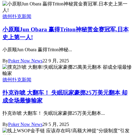
德州扑克新闻
小原顺Jun Obara 赢得Triton神秘赏金赛冠军.日本
史上第一人!
小原顺Jun Obara 赢得Triton神秘...
By
Poker Now News
22 9 月, 2025
德州扑克新闻
扑克诈唬 大翻车！ 失眠玩家豪掷25万美元翻本 却
成全场最惨输家
扑克诈唬 大翻车！ 失眠玩家豪掷25万美元翻本...
By
Poker Now News
29 5 月, 2025