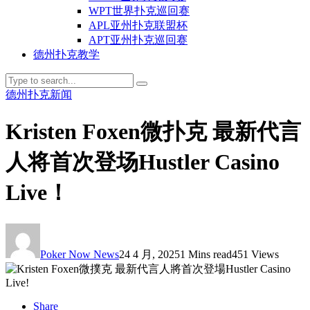
WPT世界扑克巡回赛
APL亚州扑克联盟杯
APT亚州扑克巡回赛
德州扑克教学
德州扑克新闻
Kristen Foxen微扑克 最新代言
人将首次登场Hustler Casino
Live！
Poker Now News
24 4 月, 2025
1 Mins read
451 Views
Share