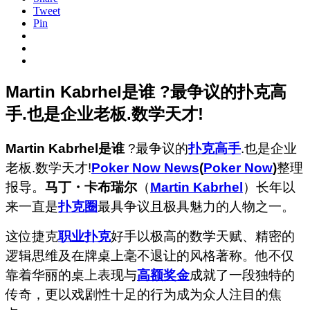
Tweet
Pin
Martin Kabrhel是谁 ?最争议的扑克高
手.也是企业老板.数学天才!
Martin Kabrhel是谁
?最争议的
扑克高手
.也是企业
老板.数学天才!
Poker Now News
(
Poker Now
)
整理
报导。
马丁・卡布瑞尔
（
Martin Kabrhel
）长年以
来一直是
扑克圈
最具争议且极具魅力的人物之一。
这位捷克
职业扑克
好手以极高的数学天赋、精密的
逻辑思维及在牌桌上毫不退让的风格著称。他不仅
靠着华丽的桌上表现与
高额奖金
成就了一段独特的
传奇，更以戏剧性十足的行为成为众人注目的焦