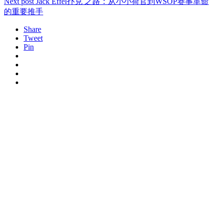
Next post
Jack Effel扑克 之路：从小小荷官到WSOP赛事革命
的重要推手
Share
Tweet
Pin