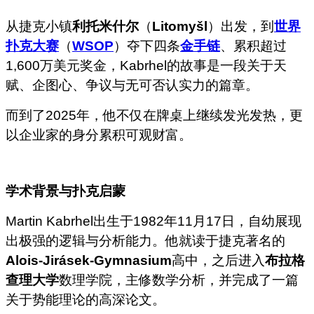
从捷克小镇
利托米什尔
（
Litomyšl
）出发，到
世界
扑克大赛
（
WSOP
）夺下四条
金手链
、累积超过
1,600万美元奖金，Kabrhel的故事是一段关于天
赋、企图心、争议与无可否认实力的篇章。
而到了2025年，他不仅在牌桌上继续发光发热，更
以企业家的身分累积可观财富。
学术背景与扑克启蒙
Martin Kabrhel出生于1982年11月17日，自幼展现
出极强的逻辑与分析能力。他就读于捷克著名的
Alois-Jirásek-Gymnasium
高中，之后进入
布拉格
查理大学
数理学院，主修数学分析，并完成了一篇
关于势能理论的高深论文。