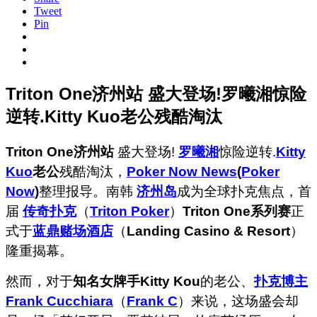
Tweet
Pin
Triton One济州站 盛大登场!罗曦湘惊险
逆转.Kitty Kuo老公残酷淘汰
Triton One济州站
盛大登场!
罗曦湘
惊险逆转.
Kitty
Kuo
老公
残酷淘汰，
Poker Now News
(
Poker
Now
)
整理报导。南韩
济州岛
成为全球扑克焦点，首
届
传奇扑克
（
Triton Poker
）
Triton One系列赛
正
式于
蓝鼎赌场酒店
（
Landing Casino & Resort
）
隆重揭幕。
然而，对于
知名女牌手Kitty Kou
的老公、
扑克博主
Frank Cucchiara
（
Frank C
）来说，这场盛会却