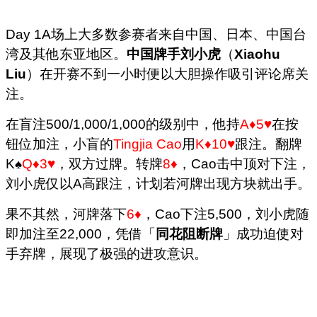
Day 1A场上大多数参赛者来自中国、日本、中国台
湾及其他东亚地区。
中国牌手刘小虎
（
Xiaohu
Liu
）在开赛不到一小时便以大胆操作吸引评论席关
注。
在盲注500/1,000/1,000的级别中，他持
A♦5♥
在按
钮位加注，小盲的
Tingjia Cao
用
K♦10♥
跟注。翻牌
K♠
Q♦3♥
，双方过牌。转牌
8♦
，Cao击中顶对下注，
刘小虎仅以A高跟注，计划若河牌出现方块就出手。
果不其然，河牌落下
6♦
，Cao下注5,500，刘小虎随
即加注至22,000，凭借「
同花阻断牌
」成功迫使对
手弃牌，展现了极强的进攻意识。