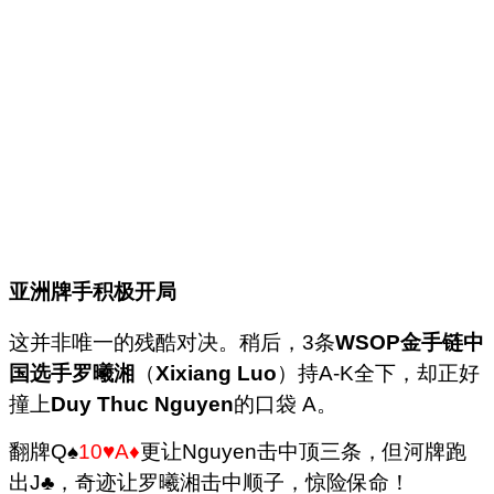
亚洲牌手积极开局
这并非唯一的残酷对决。稍后，3条
WSOP金手链中
国选手罗曦湘
（
Xixiang Luo
）持A-K全下，却正好
撞上
Duy Thuc Nguyen
的口袋 A。
翻牌Q♠
10♥A♦
更让Nguyen击中顶三条，但河牌跑
出J♣，奇迹让罗曦湘击中顺子，惊险保命！