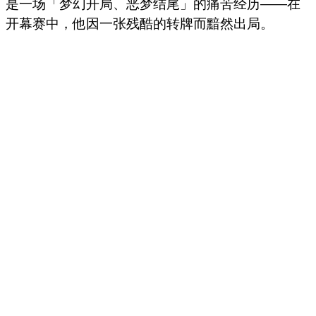
是一场「梦幻开局、恶梦结尾」的痛苦经历——在
开幕赛中，他因一张残酷的转牌而黯然出局。