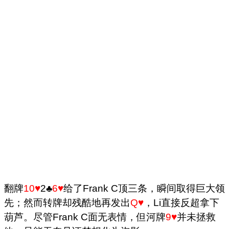
翻牌
10♥
2♣
6♥
给了Frank C顶三条，瞬间取得巨大领
先；然而转牌却残酷地再发出
Q♥
，Li直接反超拿下
葫芦。尽管Frank C面无表情，但河牌
9♥
并未拯救