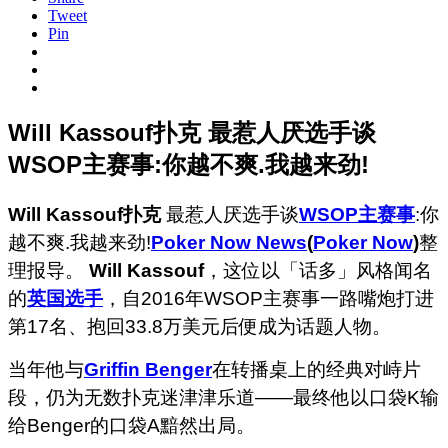
Tweet
Pin
Will Kassouf扑克 最惹人厌选手谈
WSOP主赛事:你越不爽.我越来劲!
Will Kassouf扑克
最惹人厌选手谈
WSOP主赛事
:你
越不爽.我越来劲!
Poker Now News
(
Poker Now
)
整
理报导。
Will Kassouf
，这位以「话多」风格闻名
的
英国选手
，自2016年WSOP主赛事一路嘴炮打进
第17名、抱回33.8万美元后便成为话题人物。
当年他与
Griffin Benger
在转播桌上的经典对峙片
段，仍为无数扑克迷津津乐道——最终他以口袋K输
给Benger的口袋A黯然出局。