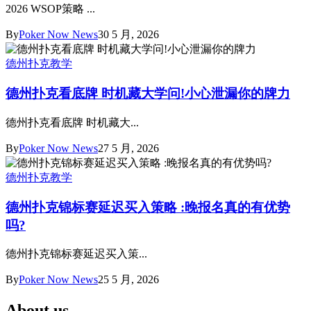
2026 WSOP策略 ...
By
Poker Now News
30 5 月, 2026
德州扑克教学
德州扑克看底牌 时机藏大学问!小心泄漏你的牌力
德州扑克看底牌 时机藏大...
By
Poker Now News
27 5 月, 2026
德州扑克教学
德州扑克锦标赛延迟买入策略 :晚报名真的有优势
吗?
德州扑克锦标赛延迟买入策...
By
Poker Now News
25 5 月, 2026
About us