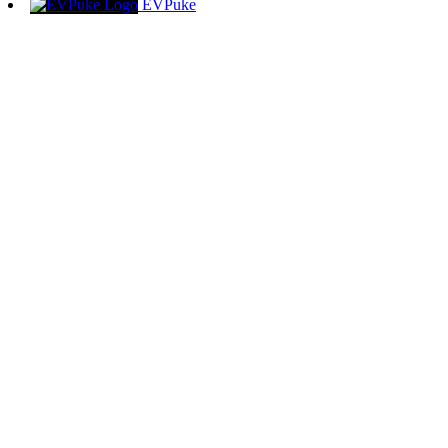
EVPuke