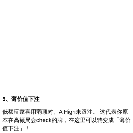
5
、薄价值下注
低额玩家喜用弱顶对、A High来跟注。 这代表你原
本在高额局会check的牌，在这里可以转变成「薄价
值下注」！