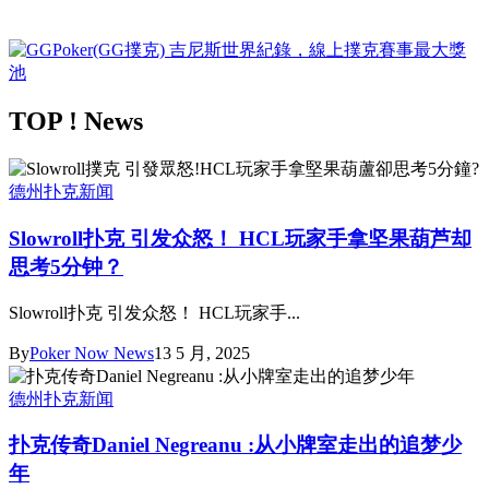
TOP ! News
德州扑克新闻
Slowroll扑克 引发众怒！ HCL玩家手拿坚果葫芦却
思考5分钟？
Slowroll扑克 引发众怒！ HCL玩家手...
By
Poker Now News
13 5 月, 2025
德州扑克新闻
扑克传奇Daniel Negreanu :从小牌室走出的追梦少
年