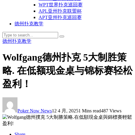
WPT世界扑克巡回赛
APL亚州扑克联盟杯
APT亚州扑克巡回赛
德州扑克教学
德州扑克教学
Wolfgang德州扑克 5大制胜策
略. 在低额现金桌与锦标赛轻松
盈利！
Poker Now News
12 4 月, 2025
1 Mins read
487 Views
Share