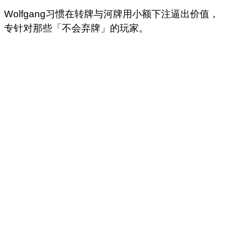
Wolfgang习惯在转牌与河牌用小额下注逼出价值，
专针对那些「不会弃牌」的玩家。