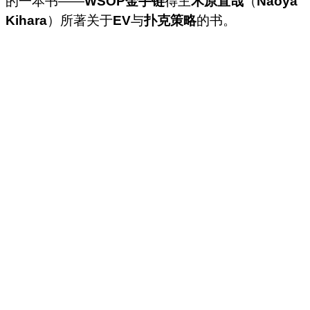
的一本书——
WSOP金手链
得主
木原直哉
（
Naoya
Kihara
）所著关于
EV
与
扑克策略
的书。