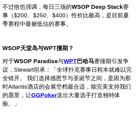
不过他也强调，每日三场的
WSOP Deep Stack
赛
事（$200、$250、$400）性价比极高，是目前夏
季赛程中最被低估的赛事。
WSOP
天堂岛与WPT
撞期？
对于
WSOP Paradise
与
WPT
巴哈马
赛撞期引发争
议，Stewart坦承：「全球扑克赛事日程本就难以完
全错开。 我们选择感恩节与圣诞节之间，是因为那
时Atlantis酒店的会展空档最合适，能完美支持我们
的愿景，让
GGPoker
送出大量选手打造独特体
验。」