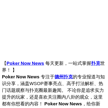
【
Poker Now News
每天更新，一站式掌握
扑克
世
界！ 】
Poker Now News
专注于
德州扑克
的专业报道与知
识分享，涵盖WSOP赛事亮点、高手打法解析、热
门话题观察与扑克圈最新趣闻。 不论你是追求实力
提升的玩家，还是喜欢关注圈内八卦的观众，这里
都有你想看的内容！
Poker Now News
，给你新