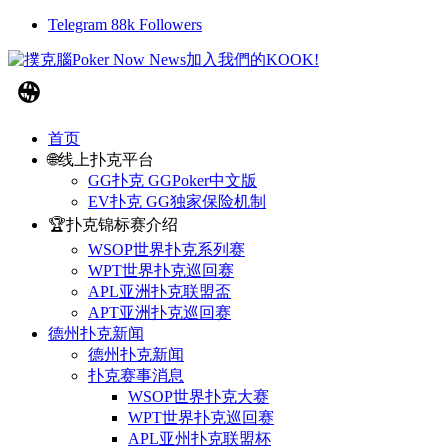
Telegram
88k
Followers
首页
🌐线上扑克平台
GG扑克 GGPoker中文版
EV扑克 GG独家保险机制
🏆扑克锦标赛介绍
WSOP世界扑克系列赛
WPT世界扑克巡回赛
APL亚洲扑克联盟盃
APT亚洲扑克巡回赛
德州扑克新闻
德州扑克新闻
扑克赛事消息
WSOP世界扑克大赛
WPT世界扑克巡回赛
APL亚州扑克联盟杯