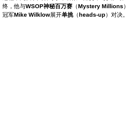
终，他与
WSOP神秘百万赛
（
Mystery Millions
）
冠军
Mike Wilklow
展开
单挑
（
heads-up
）对决。