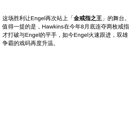
这场胜利让Engel再次站上「
金戒指之王
」的舞台。
值得一提的是，Hawkins在今年8月底连夺两枚戒指
才打破与Engel的平手，如今Engel火速跟进，双雄
争霸的戏码再度升温。