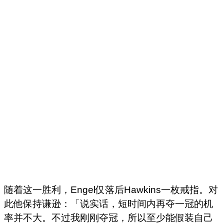
随着这一胜利，Engel仅落后Hawkins一枚戒指。
对
此他保持谦逊：「说实话，短时间内再夺一冠的机
率并不大。不过我刚刚夺冠，所以至少能假装自己