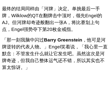
最终的结局同样由「河牌」决定。单挑最后一手
牌，Wilklow的QT在翻牌击中顶对，领先Engel的
AJ。但河牌却奇迹般翻出一张A，将比赛划上句
点，Engel强势夺下第20枚金戒指。
「那一刻我脑中闪过
Barry Greenstein
，他可是河
牌逆转的代表人物。」Engel笑着说，「我心里一直
默念：不管发生什么就让它发生吧。虽然这次是河
牌奇迹，但我自己整体运气还不错，所以其实也不
算太惊讶。​​」